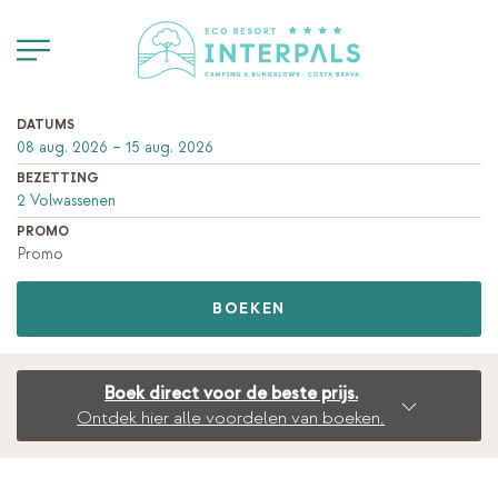
DATUMS
BEZETTING
PROMO
BOEKEN
Boek direct voor de beste prijs.
Ontdek hier alle voordelen van boeken.