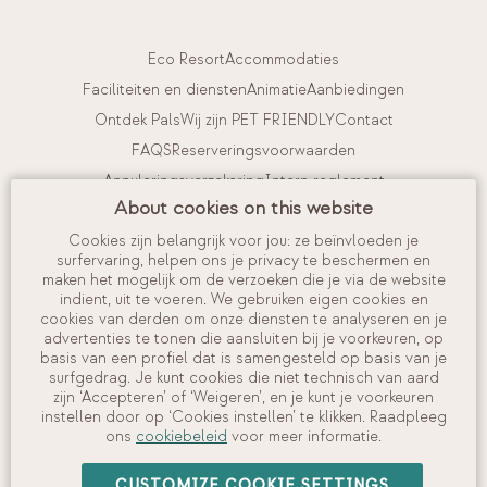
Eco Resort
Accommodaties
Faciliteiten en diensten
Animatie
Aanbiedingen
Ontdek Pals
Wij zijn PET FRIENDLY
Contact
FAQS
Reserveringsvoorwaarden
Annuleringsverzekering
Intern reglement
About cookies on this website
Kom bij ons werken
Cookies zijn belangrijk voor jou: ze beïnvloeden je
surfervaring, helpen ons je privacy te beschermen en
Mijn account
maken het mogelijk om de verzoeken die je via de website
indient, uit te voeren. We gebruiken eigen cookies en
Je boeking bekijken en beheren
cookies van derden om onze diensten te analyseren en je
Check in
advertenties te tonen die aansluiten bij je voorkeuren, op
basis van een profiel dat is samengesteld op basis van je
Beschikbaarheid controleren
surfgedrag. Je kunt cookies die niet technisch van aard
zijn ‘Accepteren’ of ‘Weigeren’, en je kunt je voorkeuren
instellen door op ‘Cookies instellen’ te klikken. Raadpleeg
ons
cookiebeleid
voor meer informatie.
©
2026
Camping Interpals, S.A.
CUSTOMIZE COOKIE SETTINGS