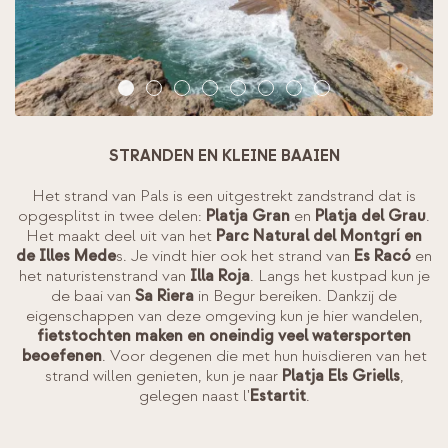
STRANDEN EN KLEINE BAAIEN
Het strand van Pals is een uitgestrekt zandstrand dat is
opgesplitst in twee delen:
Platja Gran
en
Platja del Grau
.
Het maakt deel uit van het
Parc Natural del Montgrí en
de Illes Mede
s. Je vindt hier ook het strand van
Es Racó
en
het naturistenstrand van
Illa Roja
. Langs het kustpad kun je
de baai van
Sa Riera
in Begur bereiken. Dankzij de
eigenschappen van deze omgeving kun je hier wandelen,
fietstochten maken en oneindig veel watersporten
beoefenen
. Voor degenen die met hun huisdieren van het
strand willen genieten, kun je naar
Platja Els Griells
,
gelegen naast l'
Estartit
.