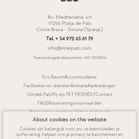
Av. Mediterrània, s/n
17256 Platja de Pals
Costa Brava - Girona (Spanje)
Tel. + 34 972 63 61 79
info@interpals.com
Toerismeregistratienummer: KG-000054
Eco Resort
Accommodaties
Faciliteiten en diensten
Animatie
Aanbiedingen
Ontdek Pals
Wij zijn PET FRIENDLY
Contact
FAQS
Reserveringsvoorwaarden
Annuleringsverzekering
Intern reglement
About cookies on this website
Kom bij ons werken
Cookies zijn belangrijk voor jou: ze beïnvloeden je
surfervaring, helpen ons je privacy te beschermen en