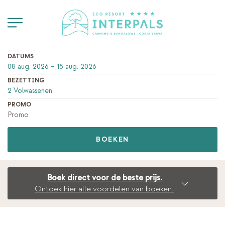
DATUMS
BEZETTING
PROMO
BOEKEN
Boek direct voor de beste prijs.
Ontdek hier alle voordelen van boeken.