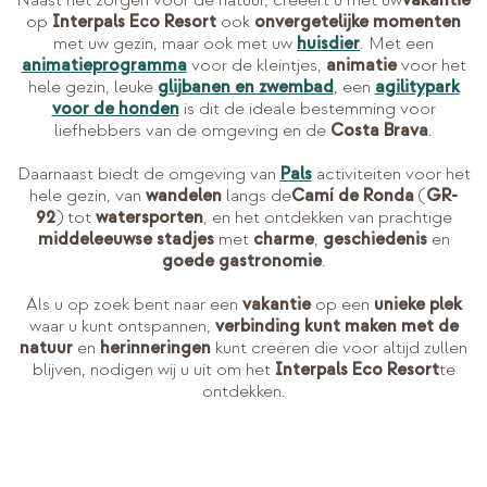
op
Interpals Eco Resort
ook
onvergetelijke momenten
met uw gezin, maar ook met uw
huisdier
. Met een
animatieprogramma
voor de kleintjes,
animatie
voor het
hele gezin, leuke
glijbanen en zwembad
, een
agilitypark
voor de honden
is dit de ideale bestemming voor
liefhebbers van de omgeving en de
Costa Brava
.
Daarnaast biedt de omgeving van
Pals
activiteiten voor het
hele gezin, van
wandelen
langs de
Camí de Ronda
(
GR-
92
) tot
watersporten
, en het ontdekken van prachtige
middeleeuwse stadjes
met
charme
,
geschiedenis
en
goede gastronomie
.
Als u op zoek bent naar een
vakantie
op een
unieke plek
waar u kunt ontspannen,
verbinding kunt maken met de
natuur
en
herinneringen
kunt creëren die voor altijd zullen
blijven, nodigen wij u uit om het
Interpals Eco Resort
te
ontdekken.