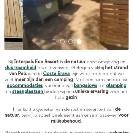
Bij
Interpals Eco Resort
is
de natuur
onze omgeving en
duurzaamheid
onze levensstijl. Gelegen vlakbij
het strand
van Pals
aan de
Costa Brava
, zijn wij er trots op dat we
veel
meer zijn dan een camping
. Met een ruim aanbod aan
accommodaties
, variërend van
bungalows
tot
glamping
en
staanplaatsen
bieden wij een
unieke ervaring
voor het
hele
gezin
.
Hier kunt u genieten van de rust en sereniteit van
de
natuur
, terwijl u actief deelneemt aan onze initiatieven
voor
milieubehoud
.
Naast het zorgen voor de natuur, creëert u met uw
vakantie