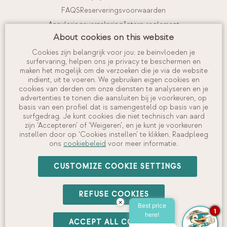
FAQS
Reserveringsvoorwaarden
Annuleringsverzekering
Intern reglement
About cookies on this website
Kom bij ons werken
Cookies zijn belangrijk voor jou: ze beïnvloeden je
surfervaring, helpen ons je privacy te beschermen en
Mijn account
maken het mogelijk om de verzoeken die je via de website
indient, uit te voeren. We gebruiken eigen cookies en
Je boeking bekijken en beheren
cookies van derden om onze diensten te analyseren en je
Check in
advertenties te tonen die aansluiten bij je voorkeuren, op
basis van een profiel dat is samengesteld op basis van je
Beschikbaarheid controleren
surfgedrag. Je kunt cookies die niet technisch van aard
zijn ‘Accepteren’ of ‘Weigeren’, en je kunt je voorkeuren
instellen door op ‘Cookies instellen’ te klikken. Raadpleeg
ons
cookiebeleid
voor meer informatie.
©
2026
Camping Interpals, S.A.
CUSTOMIZE COOKIE SETTINGS
Juridische
·
Privacybeleid
·
Cookiebeleid
·
Social
REFUSE COOKIES
×
Mediabeleid
Best price
1
here!
With
by
GuestPro
ACCEPT ALL COOKIES