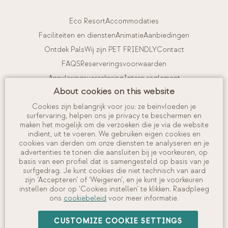
Eco Resort
Accommodaties
Faciliteiten en diensten
Animatie
Aanbiedingen
Ontdek Pals
Wij zijn PET FRIENDLY
Contact
FAQS
Reserveringsvoorwaarden
Annuleringsverzekering
Intern reglement
About cookies on this website
Kom bij ons werken
Cookies zijn belangrijk voor jou: ze beïnvloeden je
surfervaring, helpen ons je privacy te beschermen en
Mijn account
maken het mogelijk om de verzoeken die je via de website
indient, uit te voeren. We gebruiken eigen cookies en
Je boeking bekijken en beheren
cookies van derden om onze diensten te analyseren en je
Check in
advertenties te tonen die aansluiten bij je voorkeuren, op
basis van een profiel dat is samengesteld op basis van je
Beschikbaarheid controleren
surfgedrag. Je kunt cookies die niet technisch van aard
zijn ‘Accepteren’ of ‘Weigeren’, en je kunt je voorkeuren
instellen door op ‘Cookies instellen’ te klikken. Raadpleeg
ons
cookiebeleid
voor meer informatie.
©
2026
Camping Interpals, S.A.
CUSTOMIZE COOKIE SETTINGS