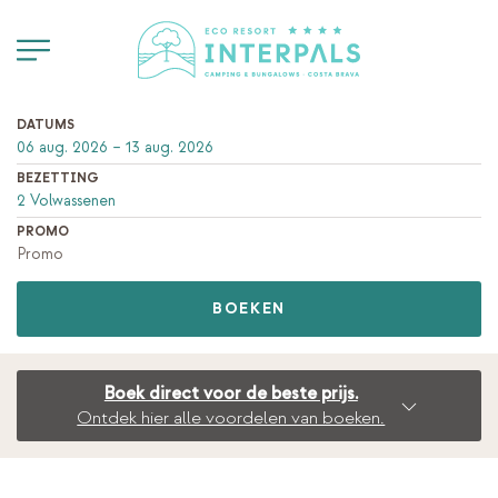
DATUMS
BEZETTING
PROMO
BOEKEN
Boek direct voor de beste prijs.
Ontdek hier alle voordelen van boeken.