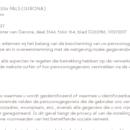
17256 PALS (GIRONA)
om
37
ster van Gerona, deel 3144, folio 164, blad GI62186, 1/02/2017
rkennen wij het belang van de bescherming van uw persoonsge
jze en in overeenstemming met de wetgeving inzake gegevensb
l alle aspecten te regelen die betrekking hebben op de verwer
 de website surfen of hun persoonsgegevens verstrekken via de 
 waarmee u wordt geïdentificeerd of waarmee u identificeerbaa
bestemde velden de persoonsgegevens die de gebruiker ons ver
tadres, woonplaats, enz., evenals alle gegevens die u ons vrijwi
geregistreerd. In dit geval hangt de privacy af van de instellin
ne voorwaarden van het betreffende sociale netwerk.