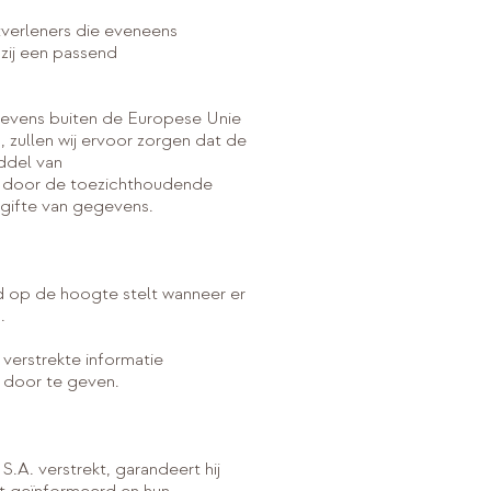
tverleners die eveneens
zij een passend
gevens buiten de Europese Unie
 zullen wij ervoor zorgen dat de
ddel van
er door de toezichthoudende
rgifte van gegevens.
d op de hoogte stelt wanneer er
.
verstrekte informatie
g door te geven.
. verstrekt, garandeert hij