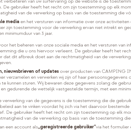
t verbeteren van uw surfervaring op de website is de toestemmi
 De gebruiker heeft het recht om zijn toestemming op elk momen
atigheid van de verwerking op basis van de toestemming die vóó
ale media
en het versturen van informatie over onze activiteite
r zijn toestemming voor de verwerking ervan niet intrekt en ge
en minimumduur van 3 jaar.
or het beheren van onze sociale media en het versturen van inf
emming die u ons hiervoor verleent. De gebruiker heeft het rec
er dat dit afbreuk doet aan de rechtmatigheid van de verwerkin
geven.
n, nieuwsbrieven of updates
over producten van CAMPING IN
er verzamelen en verwerken wij zijn of haar persoonsgegevens 
 te kunnen sturen. Wij bewaren deze gegevens zolang de gebrui
kt en gedurende de wettelijk vastgestelde termijn, met een minim
 verwerking van de gegevens is de toestemming die de gebruike
beleid aan te vinken voordat hij zich via het daarvoor bestemde
f. De gebruiker heeft het recht om zijn toestemming op elk mom
htmatigheid van de verwerking op basis van de toestemming die 
an een account als
„geregistreerde gebruiker”
via het formulie