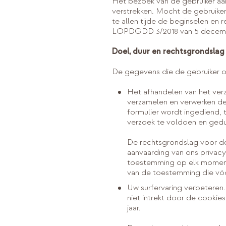
Het bezoek van de gebruiker aan 
verstrekken. Mocht de gebruiker
te allen tijde de beginselen en
LOPDGDD 3/2018 van 5 decem
Doel, duur en rechtsgrondslag
De gegevens die de gebruiker on
Het afhandelen van het verz
verzamelen en verwerken de
formulier wordt ingediend, 
verzoek te voldoen en gedur
De rechtsgrondslag voor de
aanvaarding van ons privacyb
toestemming op elk moment 
van de toestemming die vóó
Uw surfervaring verbeteren
niet intrekt door de cookie
jaar.