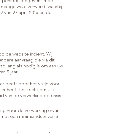
 haar persoonsgegevens moet
atige wijze verwerkt, waarbij
9 van 27 april 2016 en de
p de website indient. Wij
ndere aanvraag die via dit
zo lang als nodig is om aan uw
n 3 jaar.
er geeft door het vakje voor
ker heeft het recht om zijn
id van de verwerking op basis
ing voor de verwerking ervan
n, met een minimumduur van 3