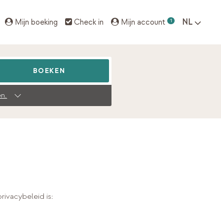
Mijn boeking
Check in
Mijn account
1
NL
BOEKEN
n.
ivacybeleid is: