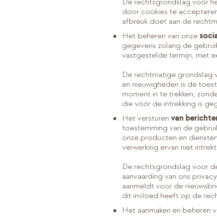
De rechtsgrondslag voor he
door cookies te accepteren.
afbreuk doet aan de rechtm
Het beheren van onze
soci
gegevens zolang de gebruike
vastgestelde termijn, met e
De rechtmatige grondslag vo
en nieuwigheden is de toest
moment in te trekken, zond
die vóór de intrekking is ge
Het versturen
van berichte
toestemming van de gebruik
onze producten en diensten
verwerking ervan niet intre
De rechtsgrondslag voor de
aanvaarding van ons privacy
aanmeldt voor de nieuwsbrie
dit invloed heeft op de rec
Het aanmaken en beheren v