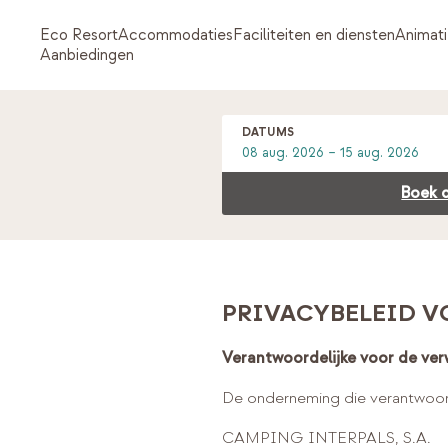
Eco Resort
Accommodaties
Faciliteiten en diensten
Animat
Aanbiedingen
DATUMS
Boek d
PRIVACYBELEID V
Verantwoordelijke voor de ver
De onderneming die verantwoorde
CAMPING INTERPALS, S.A.