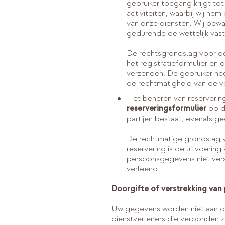
gebruiker toegang krijgt to
activiteiten, waarbij wij h
van onze diensten. Wij bewa
gedurende de wettelijk vast
De rechtsgrondslag voor de 
het registratieformulier en 
verzenden. De gebruiker hee
de rechtmatigheid van de v
Het beheren van reserverin
reserveringsformulier
op d
partijen bestaat, evenals ge
De rechtmatige grondslag v
reservering is de uitvoering
persoonsgegevens niet verst
verleend.
Doorgifte of verstrekking van
Uw gegevens worden niet aan derd
dienstverleners die verbonden z