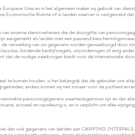
e Europese Unie en in het algemeen maken wij gebruik van diens
se Economische Ruimte of in landen waarvan is vastgesteld dat 
n van externe dienstverleners die de doorgifte van persoonsge
t zijn aangemerkt als landen met een passend beschermingsniveau,
van de verwerking van uw gegevens worden gewaarborgd door mi
lausules, bindende bedrijfsregels, uitzonderingen of enig and
ent dat de nodige waarborgen biedt voor de internationale doo
te kunnen houden, is het belangrijk dat de gebruiker ons altij
opgetreden; anders kunnen wij niet instaan voor de juistheid ervan
verstrekte persoonsgegevens waarheidsgetrouw zijn en dat alle 
tuatie, actueel en nauwkeurig is, en is verplicht om elke wijzigin
 doel dan ook gegevens van derden aan CAMPING INTERPALS, S.A