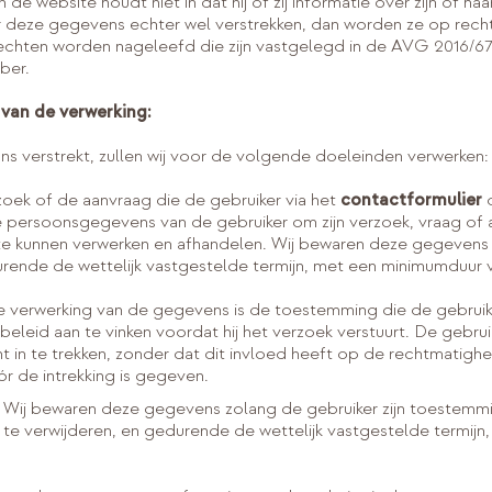
de website houdt niet in dat hij of zij informatie over zijn of
 deze gegevens echter wel verstrekken, dan worden ze op rechtm
 rechten worden nageleefd die zijn vastgelegd in de AVG 2016/67
ber.
 van de verwerking:
s verstrekt, zullen wij voor de volgende doeleinden verwerken:
oek of de aanvraag die de gebruiker via het
contactformulier
o
 persoonsgegevens van de gebruiker om zijn verzoek, vraag of a
te kunnen verwerken en afhandelen. Wij bewaren deze gegevens 
ende de wettelijk vastgestelde termijn, met een minimumduur va
 verwerking van de gegevens is de toestemming die de gebruik
eleid aan te vinken voordat hij het verzoek verstuurt. De gebrui
in te trekken, zonder dat dit invloed heeft op de rechtmatighe
r de intrekking is gegeven.
. Wij bewaren deze gegevens zolang de gebruiker zijn toestemm
s te verwijderen, en gedurende de wettelijk vastgestelde termij