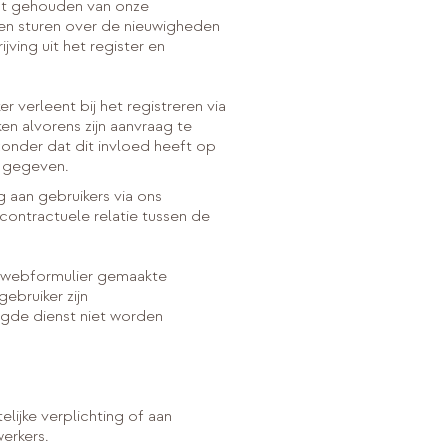
rdt gehouden van onze
nnen sturen over de nieuwigheden
ving uit het register en
verleent bij het registreren via
en alvorens zijn aanvraag te
zonder dat dit invloed heeft op
s gegeven.
 aan gebruikers via ons
ontractuele relatie tussen de
t webformulier gemaakte
ebruiker zijn
agde dienst niet worden
lijke verplichting of aan
erkers.