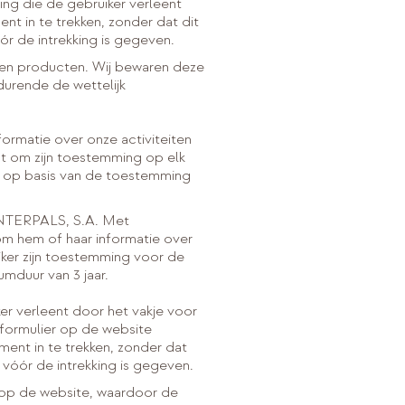
ng die de gebruiker verleent
t in te trekken, zonder dat dit
r de intrekking is gegeven.
n en producten. Wij bewaren deze
durende de wettelijk
ormatie over onze activiteiten
ht om zijn toestemming op elk
g op basis van de toestemming
TERPALS, S.A. Met
om hem of haar informatie over
ker zijn toestemming voor de
umduur van 3 jaar.
r verleent door het vakje voor
 formulier op de website
ent in te trekken, zonder dat
vóór de intrekking is gegeven.
r op de website, waardoor de