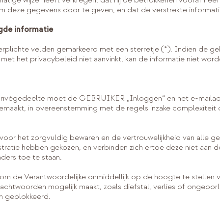
atige wijze heeft verkregen, dat hij de betrokkenen vooraf hee
 deze gegevens door te geven, en dat de verstrekte informatie 
gde informatie
erplichte velden gemarkeerd met een sterretje (*). Indien de geb
 met het privacybeleid niet aanvinkt, kan de informatie niet wor
 Privégedeelte moet de GEBRUIKER „Inloggen“ en het e-maila
angemaakt, in overeenstemming met de regels inzake complexitei
k voor het zorgvuldig bewaren en de vertrouwelijkheid van alle g
istratie hebben gekozen, en verbinden zich ertoe deze niet aan 
ders toe te staan.
t om de Verantwoordelijke onmiddellijk op de hoogte te stellen v
achtwoorden mogelijk maakt, zoals diefstal, verlies of ongeoo
n geblokkeerd.