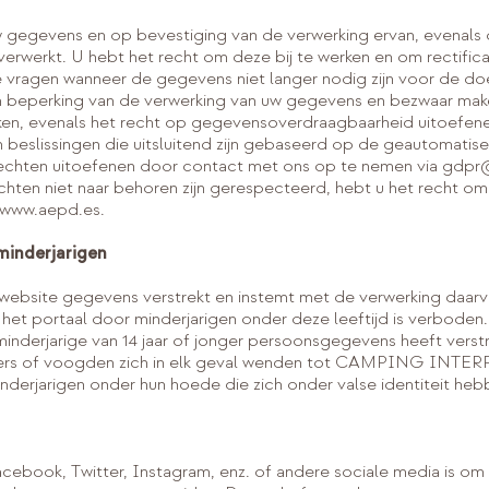
w gegevens en op bevestiging van de verwerking ervan, evenals
rwerkt. U hebt het recht om deze bij te werken en om rectifica
 te vragen wanneer de gegevens niet langer nodig zijn voor de do
 beperking van de verwerking van uw gegevens en bezwaar mak
ken, evenals het recht op gegevensoverdraagbaarheid uitoefen
beslissingen die uitsluitend zijn gebaseerd op de geautomatis
echten uitoefenen door contact met ons op te nemen via gdpr
hten niet naar behoren zijn gerespecteerd, hebt u het recht om e
a www.aepd.es.
minderjarigen
website gegevens verstrekt en instemt met de verwerking daarvan
n het portaal door minderjarigen onder deze leeftijd is verboden
inderjarige van 14 jaar of jonger persoonsgegevens heeft verstr
ders of voogden zich in elk geval wenden tot CAMPING INTER
nderjarigen onder hun hoede die zich onder valse identiteit heb
cebook, Twitter, Instagram, enz. of andere sociale media is om 