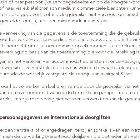
t zijn of haar persoonlijke servicegedeelte en op de hoogte wo
em of haar via elk elektronisch medium commerciële berichten ku
ren deze gegevens zolang de gebruiker niet verzoekt om uitschrij
gestelde termijn, met een minimumduur van 3 jaar.
verwerking van de gegevens is de toestemming die de gebruiker 
door het vakje voor aanvaarding van ons privacybeleid aan te vink
ft het recht om zijn toestemming op elk moment in te trekken, 
erwerking op basis van de toestemming die vóór de intrekking i
gen en het verlenen van accommodatiediensten in onze vestiging
e website. De verstrekte gegevens worden bewaard zolang de c
durende de wettelijk vastgestelde termijn van minimaal 3 jaar.
oor het verwerken en beheren van de door de gebruiker via he
 van een overeenkomst waarbij de betrokkene partij is. Indien de g
rekt, kan zijn reservering niet worden verwerkt en kan de gevra
 persoonsgegevens en internationale doorgiften
en verstrekt of overgedragen, tenzij er sprake is van een wette
ijn aan de verwerkingsverantwoordelijke en die optreden als verw