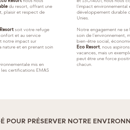
Eco Resort
nous nous
et ISO14001, nous nous co
able
du resort, offrant une
l'impact environnemental e
, plaisir et respect de
développement durable d
Unies.
 Resort
soit votre refuge
Notre engagement ne se l
onfort et au service
soin de l'environnement, 
t notre impact sur
bien-être social, économi
a nature et en prenant soin
Eco Resort
, nous aspirons
vacances, mais un exemple
peut être une force positi
vironnementale mis en
chacun.
les certifications EMAS
É POUR PRÉSERVER
NOTRE ENVIRON