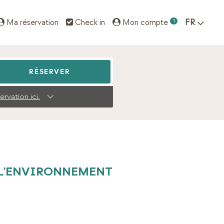
Ma réservation
Check in
Mon compte
1
FR
RÉSERVER
rvation ici.
 L'ENVIRONNEMENT