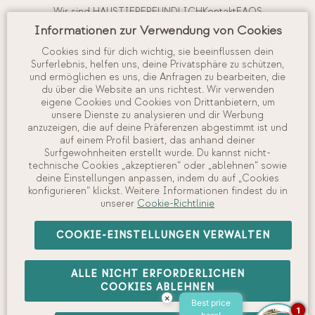
Wir sind HAUSTIERFREUNDLICH
Kontakt
FAQS
Informationen zur Verwendung von Cookies
Buchungsbedingungen
Reiserücktrittsversicherung
Cookies sind für dich wichtig, sie beeinflussen dein
Surferlebnis, helfen uns, deine Privatsphäre zu schützen,
Interne Vorschriften
Arbeite mit uns
und ermöglichen es uns, die Anfragen zu bearbeiten, die
du über die Website an uns richtest. Wir verwenden
eigene Cookies und Cookies von Drittanbietern, um
Mein Account
unsere Dienste zu analysieren und dir Werbung
anzuzeigen, die auf deine Präferenzen abgestimmt ist und
Anzeigen und Verwalten Ihrer Buchung
auf einem Profil basiert, das anhand deiner
Check in
Surfgewohnheiten erstellt wurde. Du kannst nicht-
technische Cookies „akzeptieren“ oder „ablehnen“ sowie
Verfügbarkeit prüfen
deine Einstellungen anpassen, indem du auf „Cookies
konfigurieren“ klickst. Weitere Informationen findest du in
unserer
Cookie-Richtlinie
©
2026
Camping Interpals, S.A.
COOKIE-EINSTELLUNGEN VERWALTEN
ALLE NICHT ERFORDERLICHEN
Rechtliche Warnung
·
Datenschutzrichtlinie
·
Cookie-
COOKIES ABLEHNEN
×
Richtlinie
·
Richtlinie für soziale Netzwerke
Best price
1