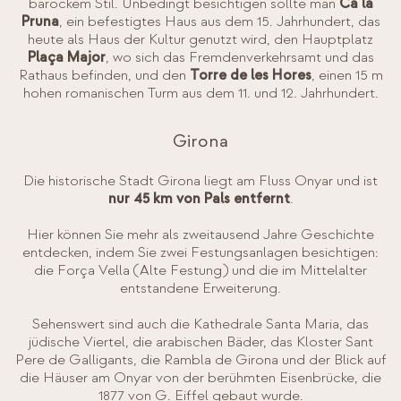
barockem Stil. Unbedingt besichtigen sollte man
Ca la
Pruna
, ein befestigtes Haus aus dem 15. Jahrhundert, das
heute als Haus der Kultur genutzt wird, den Hauptplatz
Plaça Major
, wo sich das Fremdenverkehrsamt und das
Rathaus befinden, und den
Torre de les Hores
, einen 15 m
hohen romanischen Turm aus dem 11. und 12. Jahrhundert.
Girona
Die historische Stadt Girona liegt am Fluss Onyar und ist
nur 45 km von Pals entfernt
.
Hier können Sie mehr als zweitausend Jahre Geschichte
entdecken, indem Sie zwei Festungsanlagen besichtigen:
die Força Vella (Alte Festung) und die im Mittelalter
entstandene Erweiterung.
Sehenswert sind auch die Kathedrale Santa Maria, das
jüdische Viertel, die arabischen Bäder, das Kloster Sant
Pere de Galligants, die Rambla de Girona und der Blick auf
die Häuser am Onyar von der berühmten Eisenbrücke, die
1877 von G. Eiffel gebaut wurde.