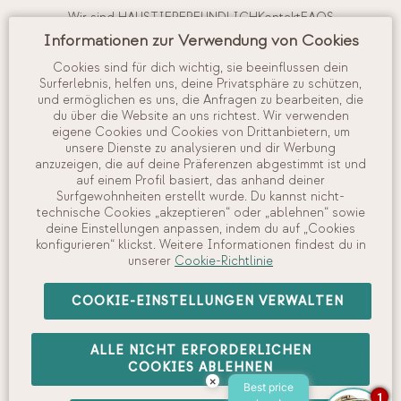
Wir sind HAUSTIERFREUNDLICH
Kontakt
FAQS
Informationen zur Verwendung von Cookies
Buchungsbedingungen
Reiserücktrittsversicherung
Cookies sind für dich wichtig, sie beeinflussen dein
Surferlebnis, helfen uns, deine Privatsphäre zu schützen,
Interne Vorschriften
Arbeite mit uns
und ermöglichen es uns, die Anfragen zu bearbeiten, die
du über die Website an uns richtest. Wir verwenden
eigene Cookies und Cookies von Drittanbietern, um
unsere Dienste zu analysieren und dir Werbung
Mein Account
anzuzeigen, die auf deine Präferenzen abgestimmt ist und
Anzeigen und Verwalten Ihrer Buchung
auf einem Profil basiert, das anhand deiner
Check in
Surfgewohnheiten erstellt wurde. Du kannst nicht-
technische Cookies „akzeptieren“ oder „ablehnen“ sowie
Verfügbarkeit prüfen
deine Einstellungen anpassen, indem du auf „Cookies
konfigurieren“ klickst. Weitere Informationen findest du in
unserer
Cookie-Richtlinie
©
2026
Camping Interpals, S.A.
COOKIE-EINSTELLUNGEN VERWALTEN
ALLE NICHT ERFORDERLICHEN
Rechtliche Warnung
·
Datenschutzrichtlinie
·
Cookie-
COOKIES ABLEHNEN
×
Richtlinie
·
Richtlinie für soziale Netzwerke
Best price
1