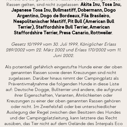
Rassen gelten, sind nicht zugelassen:
Akita Inu, Tosa Inu,
Japanese Tosa Inu, Bullmastiff, Dobermann, Dogo
Argentino, Dogo de Bordeaux, Fila Brasileiro,
Neapolitanischer Mastiff, Pit Bull (American Bull
Terrier), Staffordshire Bull Terrier, American
Staffordshire Terrier, Presa Canario, Rottweiler
.
Gesetz 10/1999 vom 30. Juli 1999, Königlicher Erlass
289/2002 vom 22. März 2002 und Erlass 170/2002 vom 11.
Juni 2002.
Als potentiell gefährlich eingestufte Hunde einer der oben
genannten Rassen sowie deren Kreuzungen sind nicht
zugelassen. Darüber hinaus nimmt der Campingplatz als
Präventivmaßnahme die folgenden Hunde in diese Liste
auf: Deutsche Dogge, Bullterrier und andere, die aufgrund
ihrer Eigenschaften, Varianten, Ähnlichkeiten oder
Kreuzungen zu einer der oben genannten Rassen gehören
oder nicht. Im Zweifelsfall oder bei unterschiedlicher
Auslegung der Regel zwischen den Besitzern des Hundes
und der Campingplatzleitung, kann letztere das Recht
ausüben, das Tier nicht auf dem Gelände des Interpals Eco