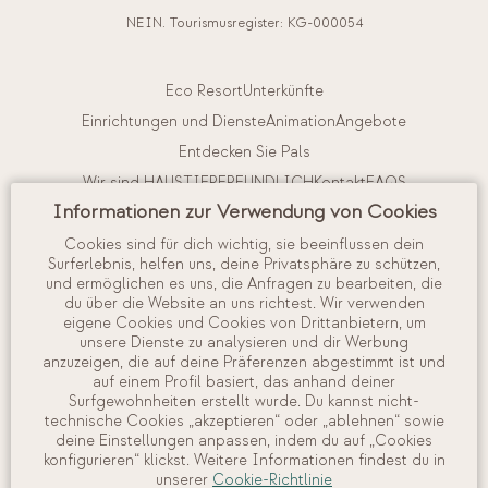
NEIN. Tourismusregister: KG-000054
Eco Resort
Unterkünfte
Einrichtungen und Dienste
Animation
Angebote
Entdecken Sie Pals
Wir sind HAUSTIERFREUNDLICH
Kontakt
FAQS
Informationen zur Verwendung von Cookies
Buchungsbedingungen
Reiserücktrittsversicherung
Cookies sind für dich wichtig, sie beeinflussen dein
Surferlebnis, helfen uns, deine Privatsphäre zu schützen,
Interne Vorschriften
Arbeite mit uns
und ermöglichen es uns, die Anfragen zu bearbeiten, die
du über die Website an uns richtest. Wir verwenden
eigene Cookies und Cookies von Drittanbietern, um
unsere Dienste zu analysieren und dir Werbung
Mein Account
anzuzeigen, die auf deine Präferenzen abgestimmt ist und
Anzeigen und Verwalten Ihrer Buchung
auf einem Profil basiert, das anhand deiner
Check in
Surfgewohnheiten erstellt wurde. Du kannst nicht-
technische Cookies „akzeptieren“ oder „ablehnen“ sowie
Verfügbarkeit prüfen
deine Einstellungen anpassen, indem du auf „Cookies
konfigurieren“ klickst. Weitere Informationen findest du in
unserer
Cookie-Richtlinie