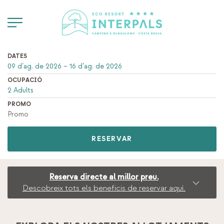
DATES
OCUPACIÓ
PROMO
RESERVAR
Reserva directe al millor preu.
Descobreix tots els beneficis de reservar aquí.