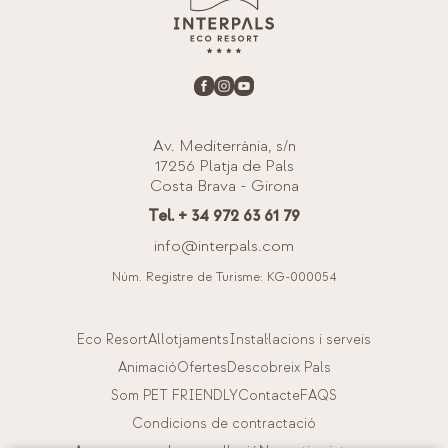
Av. Mediterrània, s/n
17256 Platja de Pals
Costa Brava - Girona
Tel. + 34 972 63 61 79
info@interpals.com
Núm. Registre de Turisme: KG-000054
Eco Resort
Allotjaments
Instal·lacions i serveis
Animació
Ofertes
Descobreix Pals
Som PET FRIENDLY
Contacte
FAQS
Condicions de contractació