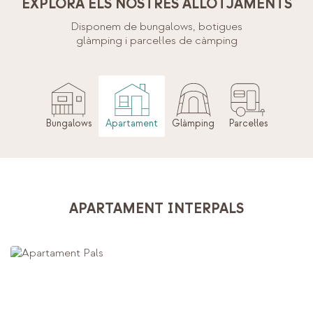
EXPLORA ELS NOSTRES ALLOTJAMENTS
Disponem de bungalows, botigues
glàmping i parcel·les de càmping
Bungalows
Apartament
Glàmping
Parcel·les
APARTAMENT INTERPALS